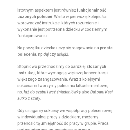
Istotnym aspektem jest również
funkcjonalność
uczonych poleceń
. Warto w pierwszej kolejności
wprowadzać instrukcje, których rozumienie i
wykonanie jest potrzebna dziecku w codziennym
funkcjonowaniu.
Na początku dziecko uczy się reagowania na
proste
polecenia
, np.
daj
czy
usiądź
.
Stopniowo przechodzimy do bardziej
złożonych
instrukcj
i, które wymagają większej koncentracji i
większego zaangażowania. Wraz z kolejnymi
sukcesami tworzymy polecenia kilkuelementowe,
np.
Idź do szatni i weź śniadaniówkę
albo
Daj pani Kasi
autko z szafy
.
Gdy osiągamy sukcesy we współpracy poleceniowej
w indywidualnej pracy z dzieckiem, możemy
przenosić tę umiejętność do pracy w grupie. Praca
nad
współpracą poleceniową w grupie