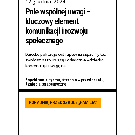
12 grudnia, 2024
Pole wspólnej uwagi –
kluczowy element
komunikacji i rozwoju
społecznego
Dziecko pokazuje coś i upewnia się, że Ty też
zwrócisz na to uwagę. I odwrotnie – dziecko
koncentruje uwagę na
#spektrum autyzmu
,
#terapia w przedszkolu
,
#zajęcia terapeutyczne
PORADNIK
,
PRZEDSZKOLE „FAMILIA”