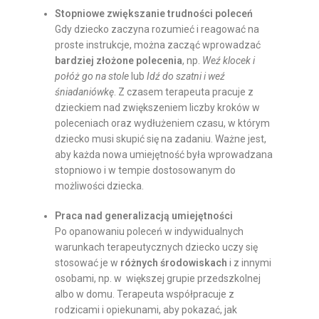
Stopniowe zwiększanie trudności poleceń
Gdy dziecko zaczyna rozumieć i reagować na
proste instrukcje, można zacząć wprowadzać
bardziej złożone polecenia
, np.
Weź klocek i
połóż go na stole
lub
Idź do szatni i weź
śniadaniówkę
. Z czasem terapeuta pracuje z
dzieckiem nad zwiększeniem liczby kroków w
poleceniach oraz wydłużeniem czasu, w którym
dziecko musi skupić się na zadaniu. Ważne jest,
aby każda nowa umiejętność była wprowadzana
stopniowo i w tempie dostosowanym do
możliwości dziecka.
Praca nad generalizacją umiejętności
Po opanowaniu poleceń w indywidualnych
warunkach terapeutycznych dziecko uczy się
stosować je w
różnych środowiskach
i z innymi
osobami, np. w większej grupie przedszkolnej
albo w domu. Terapeuta współpracuje z
rodzicami i opiekunami, aby pokazać, jak