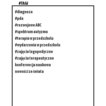
#TAGI
#diagnoza
#pda
#rozwojowe ABC
#spektrum autyzmu
#terapia w przedszkolu
#wydarzenia w przedszkolu
#zajęcia logopedyczne
#zajęcia terapeutyczne
konferencja naukowa
nowości ze świata