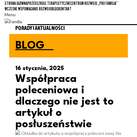
STRONA GŁÓWNA
PRZEDSZKOLE TERAPEUTYCZNE
CENTRUM ROZWOJU „PRO FAMILIA”
WCZESNE WSPOMAGANIE ROZWOJU
BLOG
KONTAKT
Menu
PORADY I AKTUALNOŚCI
BLOG
16 stycznia, 2025
Współpraca
poleceniowa i
dlaczego nie jest to
artykuł o
posłuszeństwie