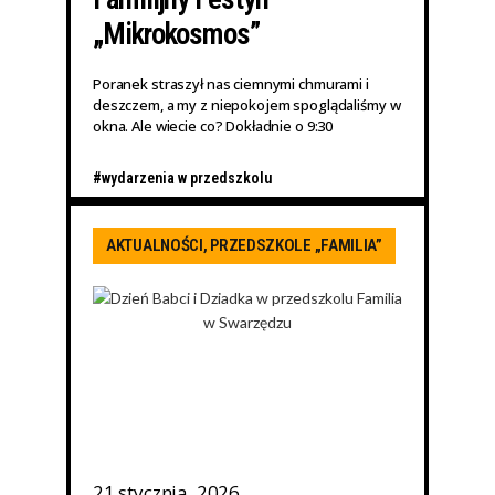
„Mikrokosmos”
Poranek straszył nas ciemnymi chmurami i
deszczem, a my z niepokojem spoglądaliśmy w
okna. Ale wiecie co? Dokładnie o 9:30
#wydarzenia w przedszkolu
AKTUALNOŚCI
,
PRZEDSZKOLE „FAMILIA”
21 stycznia, 2026